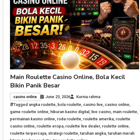
Main Roulette Casino Online, Bola Kecil
Bikin Panik Besar
June 23, 2026
Kurnia rahma
casino online
Tagged
angka roulette
,
bola roulette
,
casino live
,
casino online
,
game roulette online
,
hiburan kasino digital
,
live casino
,
main roulette
,
permainan kasino online
,
roda roulette
,
roulette amerika
,
roulette
casino online
,
roulette eropa
,
roulette live dealer
,
roulette online
,
roulette terpercaya
,
strategi roulette
,
taruhan angka
,
taruhan merah