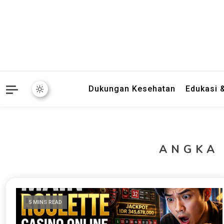
Dukungan Kesehatan
Edukasi &
ANGKA
5 MINS READ