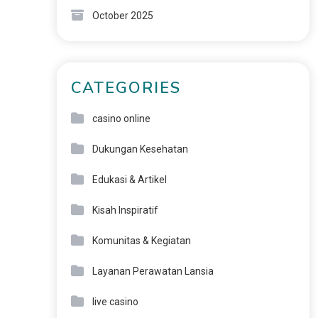
October 2025
CATEGORIES
casino online
Dukungan Kesehatan
Edukasi & Artikel
Kisah Inspiratif
Komunitas & Kegiatan
Layanan Perawatan Lansia
live casino