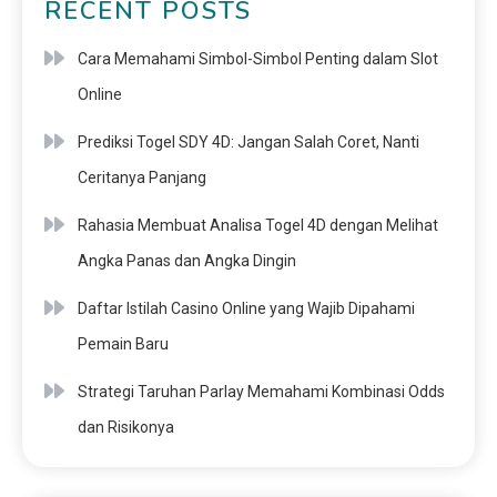
RECENT POSTS
Cara Memahami Simbol-Simbol Penting dalam Slot
Online
Prediksi Togel SDY 4D: Jangan Salah Coret, Nanti
Ceritanya Panjang
Rahasia Membuat Analisa Togel 4D dengan Melihat
Angka Panas dan Angka Dingin
Daftar Istilah Casino Online yang Wajib Dipahami
Pemain Baru
Strategi Taruhan Parlay Memahami Kombinasi Odds
dan Risikonya