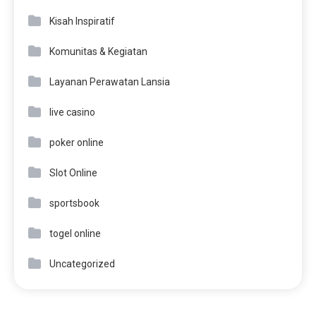
Kisah Inspiratif
Komunitas & Kegiatan
Layanan Perawatan Lansia
live casino
poker online
Slot Online
sportsbook
togel online
Uncategorized