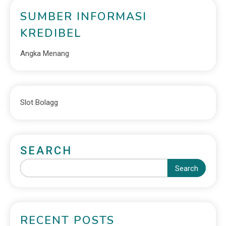
SUMBER INFORMASI
KREDIBEL
Angka Menang
Slot Bolagg
SEARCH
Search
RECENT POSTS