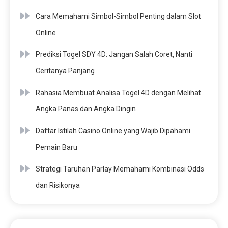
Cara Memahami Simbol-Simbol Penting dalam Slot
Online
Prediksi Togel SDY 4D: Jangan Salah Coret, Nanti
Ceritanya Panjang
Rahasia Membuat Analisa Togel 4D dengan Melihat
Angka Panas dan Angka Dingin
Daftar Istilah Casino Online yang Wajib Dipahami
Pemain Baru
Strategi Taruhan Parlay Memahami Kombinasi Odds
dan Risikonya