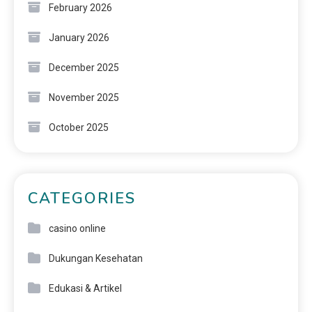
February 2026
January 2026
December 2025
November 2025
October 2025
CATEGORIES
casino online
Dukungan Kesehatan
Edukasi & Artikel