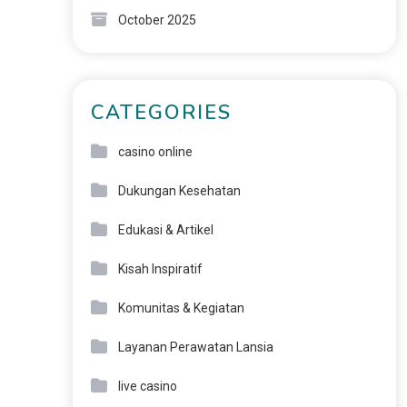
October 2025
CATEGORIES
casino online
Dukungan Kesehatan
Edukasi & Artikel
Kisah Inspiratif
Komunitas & Kegiatan
Layanan Perawatan Lansia
live casino