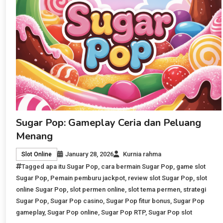
Sugar Pop: Gameplay Ceria dan Peluang
Menang
January 28, 2026
Kurnia rahma
Slot Online
Tagged
apa itu Sugar Pop
,
cara bermain Sugar Pop
,
game slot
Sugar Pop
,
Pemain pemburu jackpot
,
review slot Sugar Pop
,
slot
online Sugar Pop
,
slot permen online
,
slot tema permen
,
strategi
Sugar Pop
,
Sugar Pop casino
,
Sugar Pop fitur bonus
,
Sugar Pop
gameplay
,
Sugar Pop online
,
Sugar Pop RTP
,
Sugar Pop slot