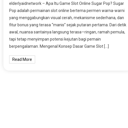
elderlyaidnetwork – Apa Itu Game Slot Online Sugar Pop? Sugar
Pop adalah permainan slot online bertema permen warna-warni
yang menggabungkan visual cerah, mekanisme sederhana, dan
fitur bonus yang terasa “manis” sejak putaran pertama. Dari detik
awal, nuansa santainya langsung terasa—ringan, ramah pemula,
tapi tetap menyimpan potensi kejutan bagi pemain
berpengalaman. Mengenal Konsep Dasar Game Slot […]
Read More