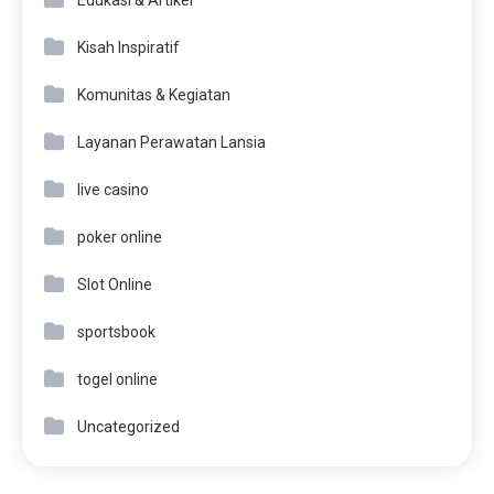
Kisah Inspiratif
Komunitas & Kegiatan
Layanan Perawatan Lansia
live casino
poker online
Slot Online
sportsbook
togel online
Uncategorized