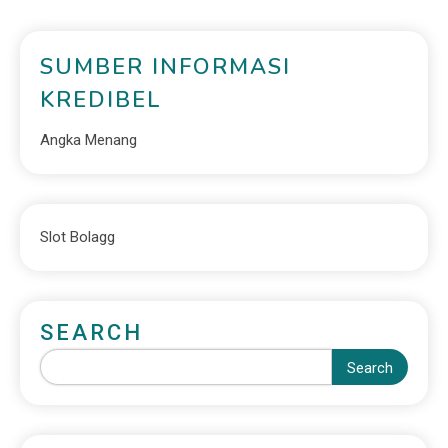
SUMBER INFORMASI
KREDIBEL
Angka Menang
Slot Bolagg
SEARCH
Search