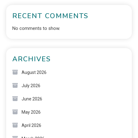
RECENT COMMENTS
No comments to show.
ARCHIVES
August 2026
July 2026
June 2026
May 2026
April 2026