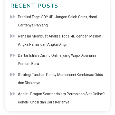
RECENT POSTS
Prediksi Togel SDY 4D: Jangan Salah Coret, Nanti
Ceritanya Panjang
Rahasia Membuat Analisa Togel 4D dengan Melihat
Angka Panas dan Angka Dingin
Daftar Istilah Casino Online yang Wajib Dipahami
Pemain Baru
Strategi Taruhan Parlay Memahami Kombinasi Odds
dan Risikonya
Apa Itu Dragon Scatter dalam Permainan Slot Online?
Kenali Fungsi dan Cara Kerjanya