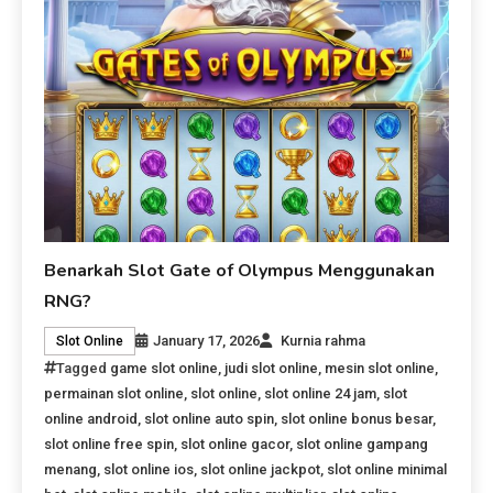
Benarkah Slot Gate of Olympus Menggunakan
RNG?
January 17, 2026
Kurnia rahma
Slot Online
Tagged
game slot online
,
judi slot online
,
mesin slot online
,
permainan slot online
,
slot online
,
slot online 24 jam
,
slot
online android
,
slot online auto spin
,
slot online bonus besar
,
slot online free spin
,
slot online gacor
,
slot online gampang
menang
,
slot online ios
,
slot online jackpot
,
slot online minimal