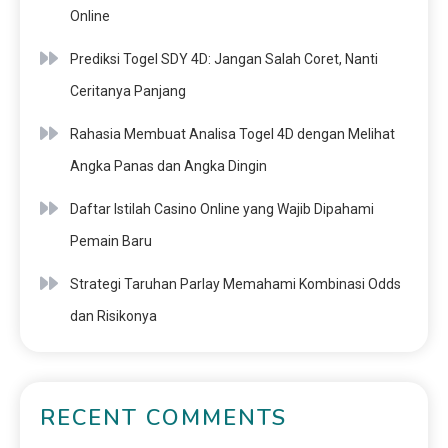
Online
Prediksi Togel SDY 4D: Jangan Salah Coret, Nanti
Ceritanya Panjang
Rahasia Membuat Analisa Togel 4D dengan Melihat
Angka Panas dan Angka Dingin
Daftar Istilah Casino Online yang Wajib Dipahami
Pemain Baru
Strategi Taruhan Parlay Memahami Kombinasi Odds
dan Risikonya
RECENT COMMENTS