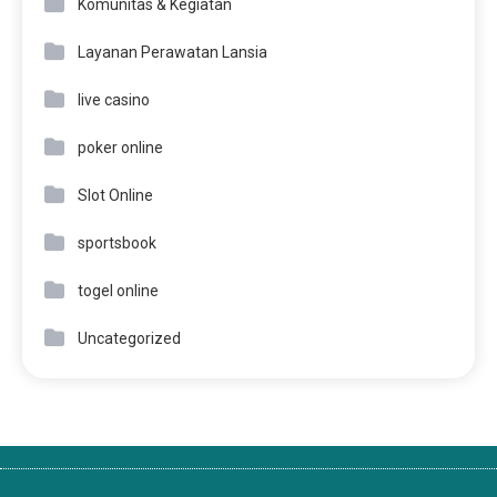
Komunitas & Kegiatan
Layanan Perawatan Lansia
live casino
poker online
Slot Online
sportsbook
togel online
Uncategorized