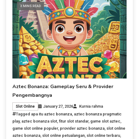
3 MINS READ
Aztec Bonanza: Gameplay Seru & Provider
Pengembangnya
January 27, 2026
Kurnia rahma
Slot Online
Tagged
apa itu aztec bonanza
,
aztec bonanza pragmatic
play
,
aztec bonanza slot
,
fitur slot standar
,
game slot aztec
,
game slot online populer
,
provider aztec bonanza
,
slot online
aztec bonanza
,
slot online petualangan
,
slot online terbaru
,