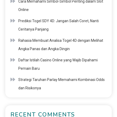
Cara Memahami Simbol-Simbol Penting dalam Slot
Online
Prediksi Togel SDY 4D: Jangan Salah Coret, Nanti
Ceritanya Panjang
Rahasia Membuat Analisa Togel 4D dengan Melihat
Angka Panas dan Angka Dingin
Daftar Istilah Casino Online yang Wajib Dipahami
Pemain Baru
Strategi Taruhan Parlay Memahami Kombinasi Odds
dan Risikonya
RECENT COMMENTS