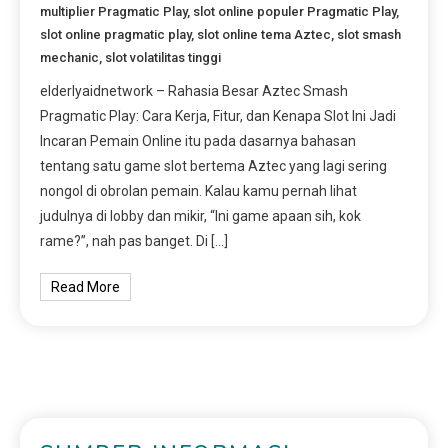
multiplier Pragmatic Play
,
slot online populer Pragmatic Play
,
slot online pragmatic play
,
slot online tema Aztec
,
slot smash
mechanic
,
slot volatilitas tinggi
elderlyaidnetwork – Rahasia Besar Aztec Smash
Pragmatic Play: Cara Kerja, Fitur, dan Kenapa Slot Ini Jadi
Incaran Pemain Online itu pada dasarnya bahasan
tentang satu game slot bertema Aztec yang lagi sering
nongol di obrolan pemain. Kalau kamu pernah lihat
judulnya di lobby dan mikir, “Ini game apaan sih, kok
rame?”, nah pas banget. Di […]
Read More