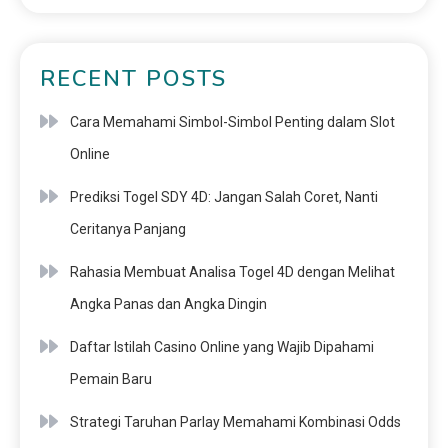
RECENT POSTS
Cara Memahami Simbol-Simbol Penting dalam Slot
Online
Prediksi Togel SDY 4D: Jangan Salah Coret, Nanti
Ceritanya Panjang
Rahasia Membuat Analisa Togel 4D dengan Melihat
Angka Panas dan Angka Dingin
Daftar Istilah Casino Online yang Wajib Dipahami
Pemain Baru
Strategi Taruhan Parlay Memahami Kombinasi Odds