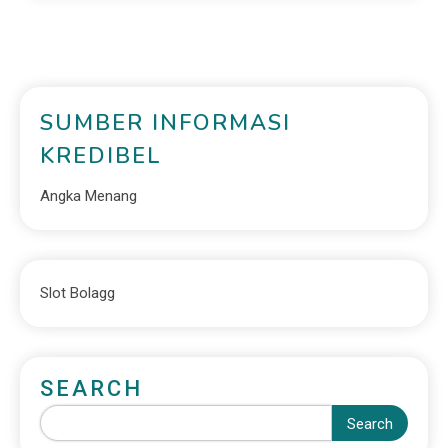
SUMBER INFORMASI
KREDIBEL
Angka Menang
Slot Bolagg
SEARCH
Search