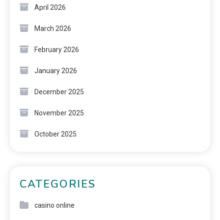
April 2026
March 2026
February 2026
January 2026
December 2025
November 2025
October 2025
CATEGORIES
casino online