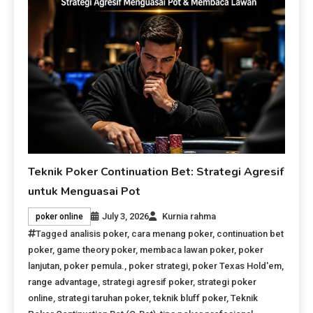
Teknik Poker Continuation Bet: Strategi Agresif
untuk Menguasai Pot
July 3, 2026
Kurnia rahma
poker online
Tagged
analisis poker
,
cara menang poker
,
continuation bet
poker
,
game theory poker
,
membaca lawan poker
,
poker
lanjutan
,
poker pemula.
,
poker strategi
,
poker Texas Hold'em
,
range advantage
,
strategi agresif poker
,
strategi poker
online
,
strategi taruhan poker
,
teknik bluff poker
,
Teknik