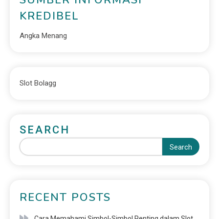
KREDIBEL
Angka Menang
Slot Bolagg
SEARCH
Search
RECENT POSTS
Cara Memahami Simbol-Simbol Penting dalam Slot