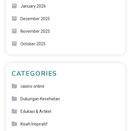
January 2026
December 2025
November 2025
October 2025
CATEGORIES
casino online
Dukungan Kesehatan
Edukasi & Artikel
Kisah Inspiratif