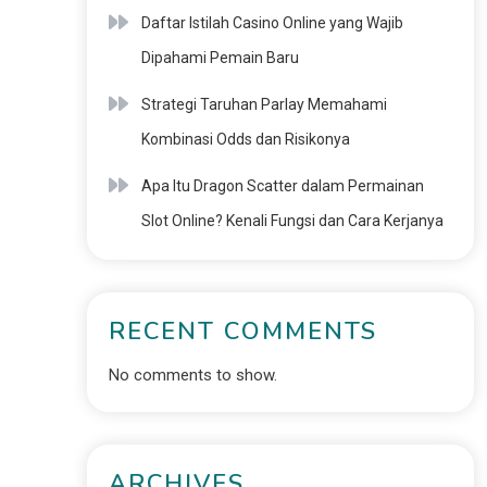
Daftar Istilah Casino Online yang Wajib
Dipahami Pemain Baru
Strategi Taruhan Parlay Memahami
Kombinasi Odds dan Risikonya
Apa Itu Dragon Scatter dalam Permainan
Slot Online? Kenali Fungsi dan Cara Kerjanya
RECENT COMMENTS
No comments to show.
ARCHIVES