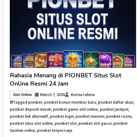
Rahasia Menang di PIONBET Situs Slot
Online Resmi 24 Jam
March 7, 2026
Kurnia rahma
Slot Online
Tagged
pionbet
,
pionbet bonus member baru
,
pionbet daftar akun
,
pionbet deposit murah
,
pionbet game slot online
,
pionbet jackpot
,
pionbet link alternatif
,
pionbet login
,
pionbet maxwin
,
pionbet resmi
,
pionbet situs slot online
,
pionbet slot
,
pionbet slot gacor
,
pionbet
taruhan online
,
pionbet terpercaya