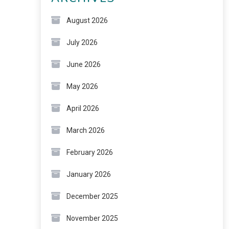
August 2026
July 2026
June 2026
May 2026
April 2026
March 2026
February 2026
January 2026
December 2025
November 2025