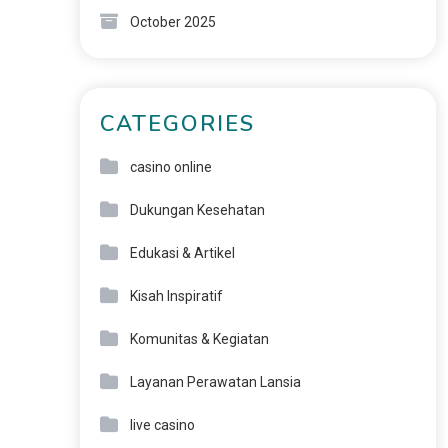
October 2025
CATEGORIES
casino online
Dukungan Kesehatan
Edukasi & Artikel
Kisah Inspiratif
Komunitas & Kegiatan
Layanan Perawatan Lansia
live casino