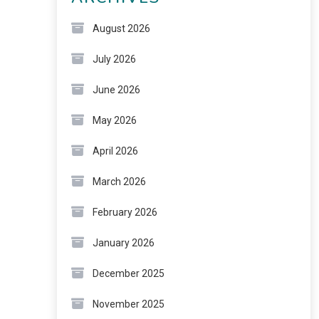
August 2026
July 2026
June 2026
May 2026
April 2026
March 2026
February 2026
January 2026
December 2025
November 2025