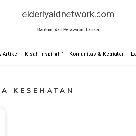
elderlyaidnetwork.com
Bantuan dan Perawatan Lansia
 Artikel
Kisah Inspiratif
Komunitas & Kegiatan
L
YA KESEHATAN