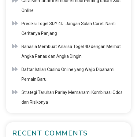
Cara Memahami Simbol-Simbol Penting dalam Slot
Online
Prediksi Togel SDY 4D: Jangan Salah Coret, Nanti
Ceritanya Panjang
Rahasia Membuat Analisa Togel 4D dengan Melihat
Angka Panas dan Angka Dingin
Daftar Istilah Casino Online yang Wajib Dipahami
Pemain Baru
Strategi Taruhan Parlay Memahami Kombinasi Odds
dan Risikonya
RECENT COMMENTS