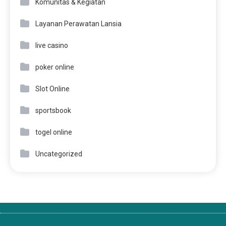
Komunitas & Kegiatan
Layanan Perawatan Lansia
live casino
poker online
Slot Online
sportsbook
togel online
Uncategorized