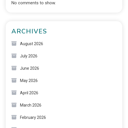
No comments to show.
ARCHIVES
August 2026
July 2026
June 2026
May 2026
April 2026
March 2026
February 2026