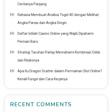
Ceritanya Panjang
Rahasia Membuat Analisa Togel 4D dengan Melihat
Angka Panas dan Angka Dingin
Daftar Istilah Casino Online yang Wajib Dipahami
Pemain Baru
Strategi Taruhan Parlay Memahami Kombinasi Odds
dan Risikonya
Apa Itu Dragon Scatter dalam Permainan Slot Online?
Kenali Fungsi dan Cara Kerjanya
RECENT COMMENTS