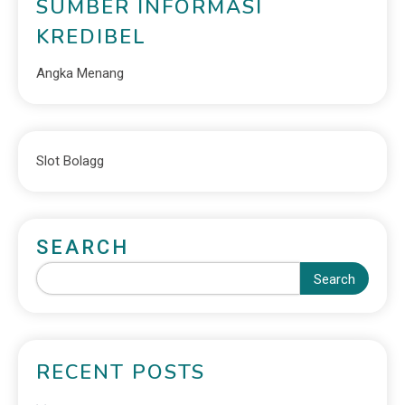
SUMBER INFORMASI
KREDIBEL
Angka Menang
Slot Bolagg
SEARCH
Search
RECENT POSTS