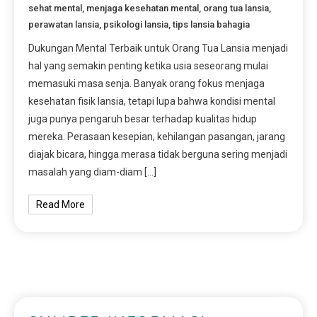
sehat mental
,
menjaga kesehatan mental
,
orang tua lansia
,
perawatan lansia
,
psikologi lansia
,
tips lansia bahagia
Dukungan Mental Terbaik untuk Orang Tua Lansia menjadi
hal yang semakin penting ketika usia seseorang mulai
memasuki masa senja. Banyak orang fokus menjaga
kesehatan fisik lansia, tetapi lupa bahwa kondisi mental
juga punya pengaruh besar terhadap kualitas hidup
mereka. Perasaan kesepian, kehilangan pasangan, jarang
diajak bicara, hingga merasa tidak berguna sering menjadi
masalah yang diam-diam […]
Read More