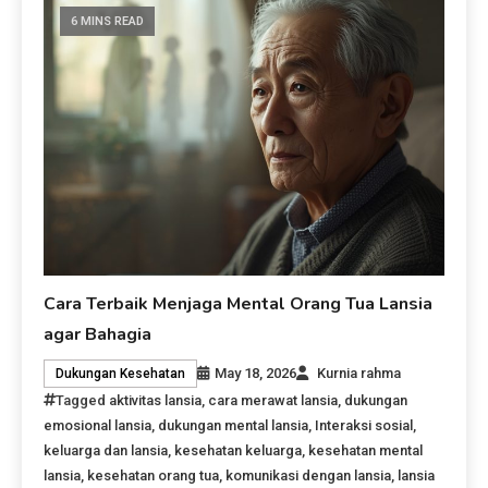
6 MINS READ
Cara Terbaik Menjaga Mental Orang Tua Lansia
agar Bahagia
May 18, 2026
Kurnia rahma
Dukungan Kesehatan
Tagged
aktivitas lansia
,
cara merawat lansia
,
dukungan
emosional lansia
,
dukungan mental lansia
,
Interaksi sosial
,
keluarga dan lansia
,
kesehatan keluarga
,
kesehatan mental
lansia
,
kesehatan orang tua
,
komunikasi dengan lansia
,
lansia