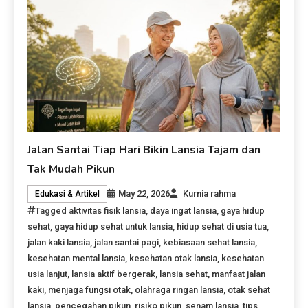
Jalan Santai Tiap Hari Bikin Lansia Tajam dan
Tak Mudah Pikun
May 22, 2026
Kurnia rahma
Edukasi & Artikel
Tagged
aktivitas fisik lansia
,
daya ingat lansia
,
gaya hidup
sehat
,
gaya hidup sehat untuk lansia
,
hidup sehat di usia tua
,
jalan kaki lansia
,
jalan santai pagi
,
kebiasaan sehat lansia
,
kesehatan mental lansia
,
kesehatan otak lansia
,
kesehatan
usia lanjut
,
lansia aktif bergerak
,
lansia sehat
,
manfaat jalan
kaki
,
menjaga fungsi otak
,
olahraga ringan lansia
,
otak sehat
lansia
,
pencegahan pikun
,
risiko pikun
,
senam lansia
,
tips