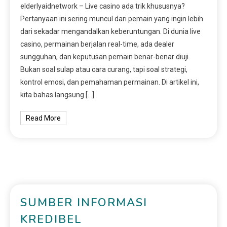
elderlyaidnetwork – Live casino ada trik khususnya?
Pertanyaan ini sering muncul dari pemain yang ingin lebih
dari sekadar mengandalkan keberuntungan. Di dunia live
casino, permainan berjalan real-time, ada dealer
sungguhan, dan keputusan pemain benar-benar diuji.
Bukan soal sulap atau cara curang, tapi soal strategi,
kontrol emosi, dan pemahaman permainan. Di artikel ini,
kita bahas langsung […]
Read More
SUMBER INFORMASI
KREDIBEL