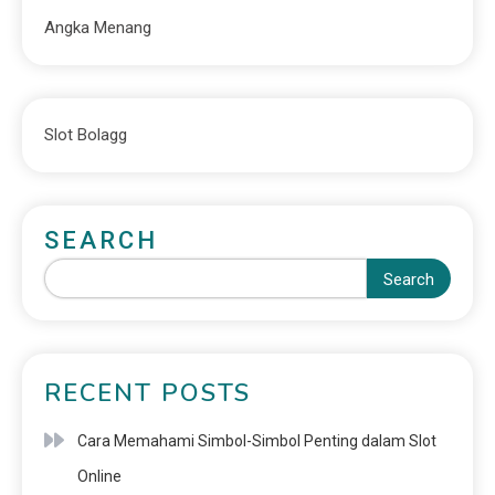
Angka Menang
Slot Bolagg
SEARCH
Search
RECENT POSTS
Cara Memahami Simbol-Simbol Penting dalam Slot
Online