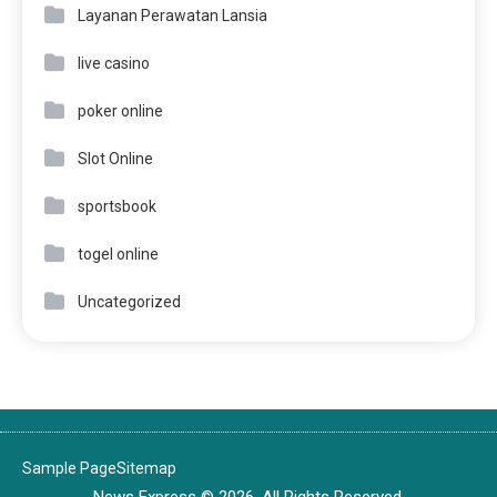
Layanan Perawatan Lansia
live casino
poker online
Slot Online
sportsbook
togel online
Uncategorized
Sample Page
Sitemap
News Express © 2026. All Rights Reserved.