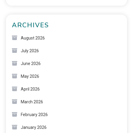
ARCHIVES
August 2026
July 2026
June 2026
May 2026
April 2026
March 2026
February 2026
January 2026