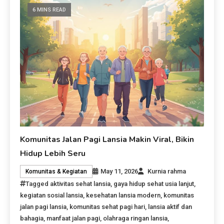
6 MINS READ
Komunitas Jalan Pagi Lansia Makin Viral, Bikin
Hidup Lebih Seru
May 11, 2026
Kurnia rahma
Komunitas & Kegiatan
Tagged
aktivitas sehat lansia
,
gaya hidup sehat usia lanjut
,
kegiatan sosial lansia
,
kesehatan lansia modern
,
komunitas
jalan pagi lansia
,
komunitas sehat pagi hari
,
lansia aktif dan
bahagia
,
manfaat jalan pagi
,
olahraga ringan lansia
,