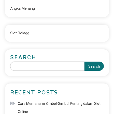
Angka Menang
Slot Bolagg
SEARCH
Search
RECENT POSTS
Cara Memahami Simbol-Simbol Penting dalam Slot
Online