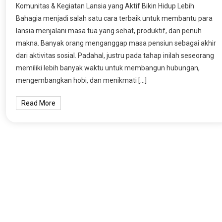
Komunitas & Kegiatan Lansia yang Aktif Bikin Hidup Lebih
Bahagia menjadi salah satu cara terbaik untuk membantu para
lansia menjalani masa tua yang sehat, produktif, dan penuh
makna. Banyak orang menganggap masa pensiun sebagai akhir
dari aktivitas sosial. Padahal, justru pada tahap inilah seseorang
memiliki lebih banyak waktu untuk membangun hubungan,
mengembangkan hobi, dan menikmati […]
Read More