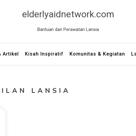
elderlyaidnetwork.com
Bantuan dan Perawatan Lansia
 Artikel
Kisah Inspiratif
Komunitas & Kegiatan
L
ILAN LANSIA