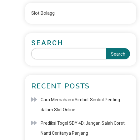
Slot Bolagg
SEARCH
Search
RECENT POSTS
Cara Memahami Simbol-Simbol Penting
dalam Slot Online
Prediksi Togel SDY 4D: Jangan Salah Coret,
Nanti Ceritanya Panjang