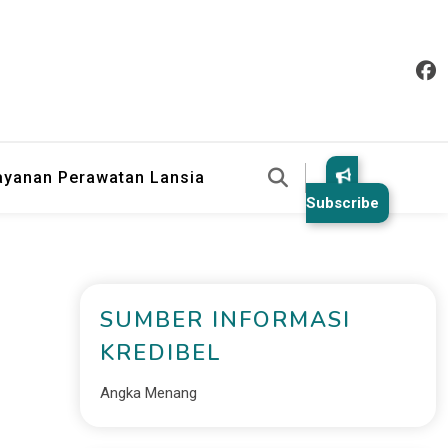
ayanan Perawatan Lansia
Subscribe
SUMBER INFORMASI
KREDIBEL
Angka Menang