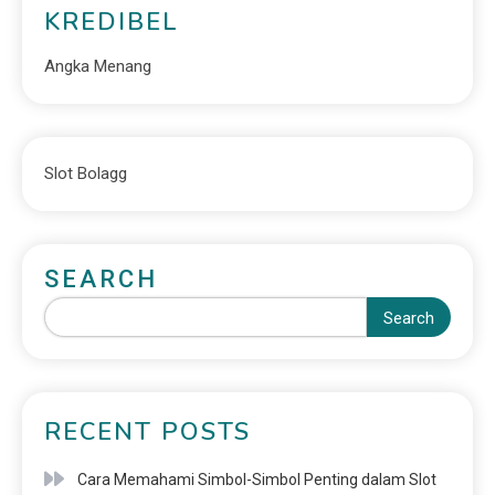
KREDIBEL
Angka Menang
Slot Bolagg
SEARCH
Search
RECENT POSTS
Cara Memahami Simbol-Simbol Penting dalam Slot