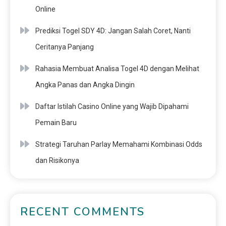
Online
Prediksi Togel SDY 4D: Jangan Salah Coret, Nanti
Ceritanya Panjang
Rahasia Membuat Analisa Togel 4D dengan Melihat
Angka Panas dan Angka Dingin
Daftar Istilah Casino Online yang Wajib Dipahami
Pemain Baru
Strategi Taruhan Parlay Memahami Kombinasi Odds
dan Risikonya
RECENT COMMENTS