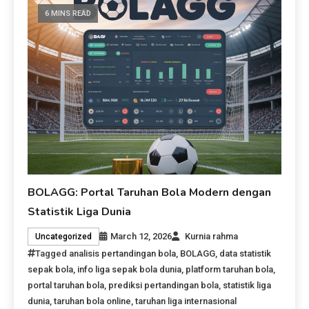
6 MINS READ
BOLAGG: Portal Taruhan Bola Modern dengan
Statistik Liga Dunia
March 12, 2026
Kurnia rahma
Uncategorized
Tagged
analisis pertandingan bola
,
BOLAGG
,
data statistik
sepak bola
,
info liga sepak bola dunia
,
platform taruhan bola
,
portal taruhan bola
,
prediksi pertandingan bola
,
statistik liga
dunia
,
taruhan bola online
,
taruhan liga internasional