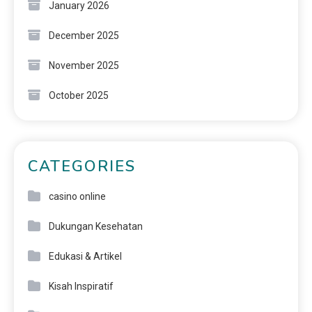
January 2026
December 2025
November 2025
October 2025
CATEGORIES
casino online
Dukungan Kesehatan
Edukasi & Artikel
Kisah Inspiratif