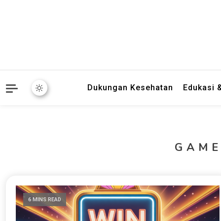
Dukungan Kesehatan
Edukasi &
GAME
6 MINS READ