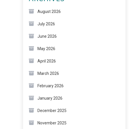
August 2026
July 2026
June 2026
May 2026
April 2026
March 2026
February 2026
January 2026
December 2025
November 2025