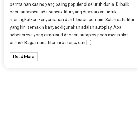
permainan kasino yang paling populer di seluruh dunia. Di balik
popularitasnya, ada banyak fitur yang ditawarkan untuk
meningkatkan kenyamanan dan hiburan pemain. Salah satu fitur
yang kini semakin banyak digunakan adalah autoplay. Apa
sebenarnya yang dimaksud dengan autoplay pada mesin slot
online? Bagaimana fitur ini bekerja, dan […]
Read More