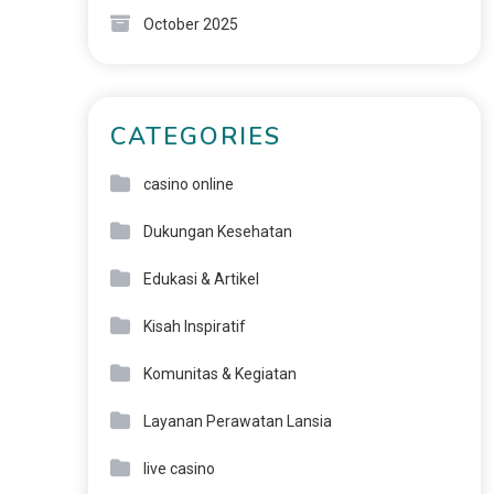
October 2025
CATEGORIES
casino online
Dukungan Kesehatan
Edukasi & Artikel
Kisah Inspiratif
Komunitas & Kegiatan
Layanan Perawatan Lansia
live casino