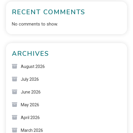
RECENT COMMENTS
No comments to show.
ARCHIVES
August 2026
July 2026
June 2026
May 2026
April 2026
March 2026