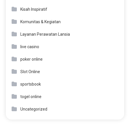
Kisah Inspiratif
Komunitas & Kegiatan
Layanan Perawatan Lansia
live casino
poker online
Slot Online
sportsbook
togel online
Uncategorized