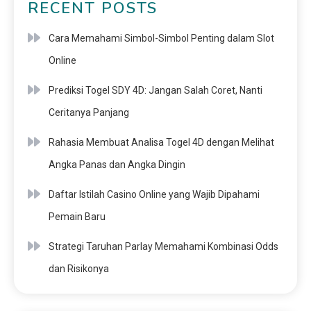
RECENT POSTS
Cara Memahami Simbol-Simbol Penting dalam Slot
Online
Prediksi Togel SDY 4D: Jangan Salah Coret, Nanti
Ceritanya Panjang
Rahasia Membuat Analisa Togel 4D dengan Melihat
Angka Panas dan Angka Dingin
Daftar Istilah Casino Online yang Wajib Dipahami
Pemain Baru
Strategi Taruhan Parlay Memahami Kombinasi Odds
dan Risikonya