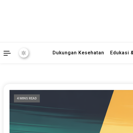
Dukungan Kesehatan
Edukasi &
4 MINS READ