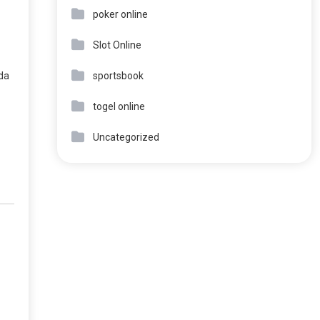
poker online
Slot Online
da
sportsbook
togel online
Uncategorized