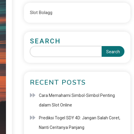
Slot Bolagg
SEARCH
Search
RECENT POSTS
Cara Memahami Simbol-Simbol Penting
dalam Slot Online
Prediksi Togel SDY 4D: Jangan Salah Coret,
Nanti Ceritanya Panjang