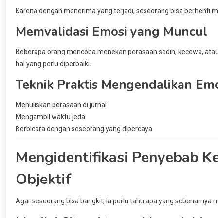
Karena dengan menerima yang terjadi, seseorang bisa berhenti 
Memvalidasi Emosi yang Muncul
Beberapa orang mencoba menekan perasaan sedih, kecewa, ata
hal yang perlu diperbaiki.
Teknik Praktis Mengendalikan Emo
Menuliskan perasaan di jurnal
Mengambil waktu jeda
Berbicara dengan seseorang yang dipercaya
Mengidentifikasi Penyebab Ke
Objektif
Agar seseorang bisa bangkit, ia perlu tahu apa yang sebenarnya